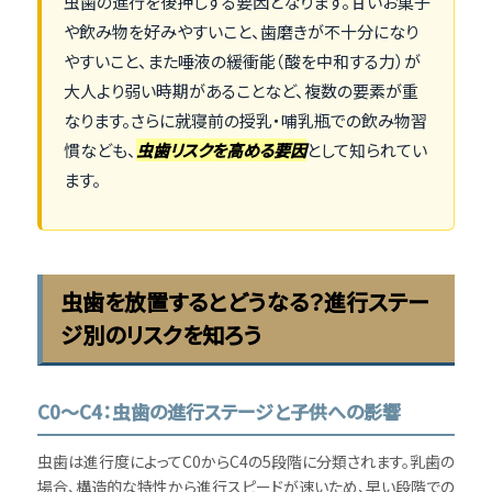
虫歯の進行を後押しする要因となります。甘いお菓子
や飲み物を好みやすいこと、歯磨きが不十分になり
やすいこと、また唾液の緩衝能（酸を中和する力）が
大人より弱い時期があることなど、複数の要素が重
なります。さらに就寝前の授乳・哺乳瓶での飲み物習
慣なども、
虫歯リスクを高める要因
として知られてい
ます。
虫歯を放置するとどうなる？進行ステー
ジ別のリスクを知ろう
C0〜C4：虫歯の進行ステージと子供への影響
虫歯は進行度によってC0からC4の5段階に分類されます。乳歯の
場合、構造的な特性から進行スピードが速いため、早い段階での