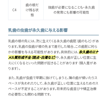
歯の根だ
抜歯が必要になることも・永久歯
C4
け残る状
の発育にも影響の可能性
態
乳歯の虫歯が永久歯に与える影響
乳歯の根の先には、次に生えてくる永久歯の歯胚（歯のもと）があ
ります。乳歯の虫歯が根の先まで進行した場合、この歯胚に何ら
かの影響を与える可能性があります。具体的には、
永久歯のエナ
メル質形成不全（斑点・白濁など）
や、永久歯が正しい位置に生
えにくくなるといった問題が起きることがあります（個人差があ
ります）。
また、乳歯が虫歯で早期に抜けてしまうと、隣の歯が傾いたりス
ペースが失われたりして、永久歯が正しい位置に生えるためのス
ペースが不足することがあります。将来的な歯並びや矯正治療
の必要性にも関わる問題です。