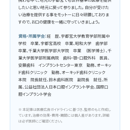
したいと思い地元に戻って参りました。 自分が受けた
い治療を提供する事をモットーに日々研鑽しておりま
すので、お口の健康を一緒に守っていきましょう。
資格・所属学会：
経 歴、宇都宮大学教育学部附属中
学校 卒業、宇都宮高校 卒業、昭和大学 歯学部
卒業、千葉大学医学部大学院 卒業 （医学博士）、千
葉大学医学部附属病院 歯科・顎・口腔外科 医員、
安藤歯科 インプラントセンター東京 勤務、オーキッ
ド歯科クリニック 勤務、オーキッド歯科クリニック
本院 院長就任、鈴木歯科医院 副院長 就任、所
属、公益社団法人日本口腔インプラント学会、国際口
腔インプラント学会
※ 本記事は医療広告ガイドラインに基づき、監修のもと作成し
ています。治療の効果・費用・期間には個人差があります。詳細
は必ず医師にご確認ください。