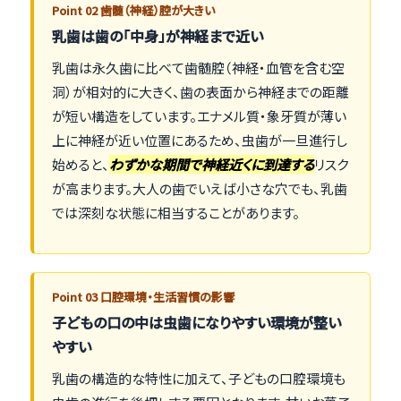
Point 02 歯髄（神経）腔が大きい
乳歯は歯の「中身」が神経まで近い
乳歯は永久歯に比べて歯髄腔（神経・血管を含む空
洞）が相対的に大きく、歯の表面から神経までの距離
が短い構造をしています。エナメル質・象牙質が薄い
上に神経が近い位置にあるため、虫歯が一旦進行し
始めると、
わずかな期間で神経近くに到達する
リスク
が高まります。大人の歯でいえば小さな穴でも、乳歯
では深刻な状態に相当することがあります。
Point 03 口腔環境・生活習慣の影響
子どもの口の中は虫歯になりやすい環境が整い
やすい
乳歯の構造的な特性に加えて、子どもの口腔環境も