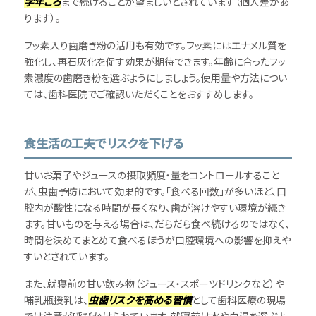
学年ごろ
まで続けることが望ましいとされています（個人差があ
ります）。
フッ素入り歯磨き粉の活用も有効です。フッ素にはエナメル質を
強化し、再石灰化を促す効果が期待できます。年齢に合ったフッ
素濃度の歯磨き粉を選ぶようにしましょう。使用量や方法につい
ては、歯科医院でご確認いただくことをおすすめします。
食生活の工夫でリスクを下げる
甘いお菓子やジュースの摂取頻度・量をコントロールすること
が、虫歯予防において効果的です。「食べる回数」が多いほど、口
腔内が酸性になる時間が長くなり、歯が溶けやすい環境が続き
ます。甘いものを与える場合は、だらだら食べ続けるのではなく、
時間を決めてまとめて食べるほうが口腔環境への影響を抑えや
すいとされています。
また、就寝前の甘い飲み物（ジュース・スポーツドリンクなど）や
哺乳瓶授乳は、
虫歯リスクを高める習慣
として歯科医療の現場
では注意が呼びかけられています。就寝前は水や白湯を選ぶよ