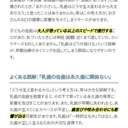
摘されたとき、「まだ小さいし、乳歯はどうせ生え変わるから大丈
夫だろう」と思ったことはありませんか。実はこの考え方が、お子
さんのお口の健康に影響を与えてしまうケースがあります。
子どもの虫歯は
大人が思っている以上のスピードで進行する
こ
とがあり、気づいたときには神経（歯髄）近くまで達していた、とい
うケースも珍しくありません。「乳歯はどうせ抜ける」という誤解
が、早期治療のタイミングを逃してしまう原因になりやすいので
す。
よくある誤解：「乳歯の虫歯は永久歯に関係ない」
「どうせ生え変わるから」という考え方は、実は大きな誤解です。
乳歯の虫歯を放置すると、その下で育っている永久歯の発育に
影響を及ぼすことがあります。また、乳歯が早期に失われると、永
久歯が生えてくるスペースが不足し、
歯並びや咬み合わせにも影
響が出る
可能性があります。乳歯は「一時的なもの」ではなく、永
久歯が正しく生えるための大切な道標です。