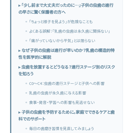
▸ 「少し前まで大丈夫だったのに…」子供の虫歯の進行
の早さに驚く保護者の方へ
◦ 「ちょっと様子を見よう」が危険なことも
◦ よくある誤解：「乳歯の虫歯は永久歯に関係ない」
◦ 「痛がっていないから平気」とは限らない
▸ なぜ子供の虫歯は進行が早いのか？乳歯の構造的特
性を医学的に解説
▸ 虫歯を放置するとどうなる？進行ステージ別のリスク
を知ろう
◦ C0〜C4：虫歯の進行ステージと子供への影響
◦ 乳歯の虫歯が永久歯に与える影響
◦ 食事・発音・学習への影響も見逃せない
▸ 子供の虫歯を予防するために。家庭でできるケアと歯
科でのサポート
◦ 毎日の歯磨き習慣を見直してみましょう