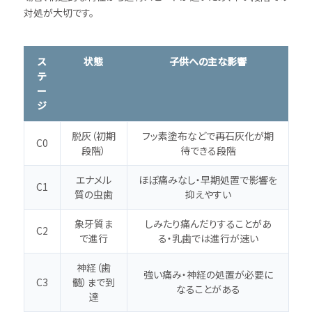
対処が大切です。
ス
状態
子供への主な影響
テ
ー
ジ
脱灰（初期
フッ素塗布などで再石灰化が期
C0
段階）
待できる段階
エナメル
ほぼ痛みなし・早期処置で影響を
C1
質の虫歯
抑えやすい
象牙質ま
しみたり痛んだりすることがあ
C2
で進行
る・乳歯では進行が速い
神経（歯
強い痛み・神経の処置が必要に
C3
髄）まで到
なることがある
達