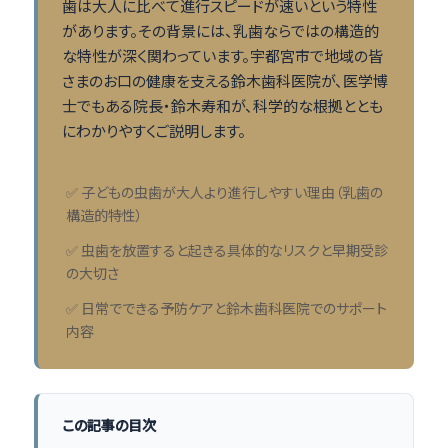
歯は大人に比べて進行スピードが速いという特性
があります。その背景には、乳歯ならではの構造的
な特性が深く関わっています。宇都宮市で地域の皆
さまのお口の健康を支える鈴木歯科医院が、医学博
士でもある院長・鈴木寿和が、科学的な根拠ととも
にわかりやすくご説明します。
✅ 子どもの虫歯が大人より進行しやすい理由（乳歯の
構造的特性）
✅ 虫歯を放置すると起きる具体的なリスクと早期受診
の大切さ
✅ 日常でできる予防ケアと鈴木歯科医院でのサポート
内容
この記事の目次